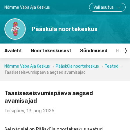
Nõmme Vaba Aja Keskus
Vali asutus
Pääsküla noortekeskus
Avaleht
Noortekeskusest
Sündmused
Huvir
Nõmme Vaba Aja Keskus
→
Pääsküla noortekeskus
→
Teated
→
Taasiseseisvumispäeva aegsed avamisajad
Taasiseseisvumispäeva aegsed
avamisajad
Teisipäev, 19. aug 2025
Sel nädalal on Pääsküla noortekeskus avatud