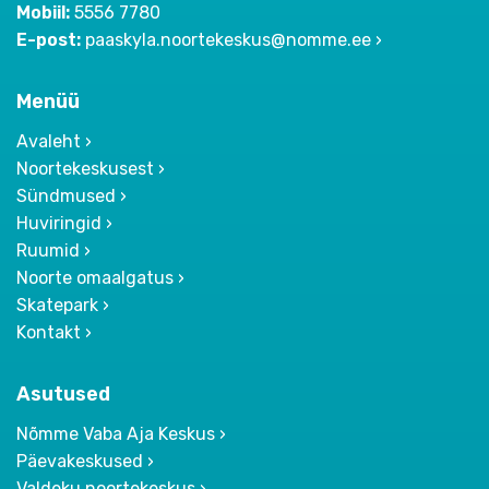
Mobiil:
5556 7780
E-post:
paaskyla.noortekeskus@nomme.ee
Menüü
Avaleht
Noortekeskusest
Sündmused
Huviringid
Ruumid
Noorte omaalgatus
Skatepark
Kontakt
Asutused
Nõmme Vaba Aja Keskus
Päevakeskused
Valdeku noortekeskus