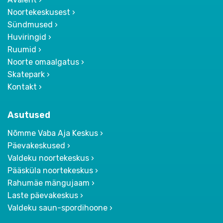
Noortekeskusest
Sündmused
Huviringid
Ruumid
Noorte omaalgatus
Skatepark
Kontakt
Asutused
Nõmme Vaba Aja Keskus
Päevakeskused
Valdeku noortekeskus
Pääsküla noortekeskus
Rahumäe mängujaam
Laste päevakeskus
Valdeku saun-spordihoone