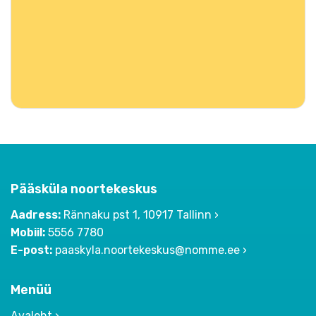
Pääsküla noortekeskus
Aadress:
Rännaku pst 1, 10917 Tallinn
Mobiil:
5556 7780
E-post:
paaskyla.noortekeskus@nomme.ee
Menüü
Avaleht