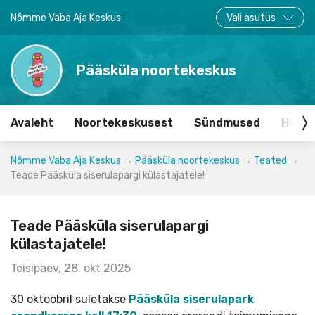
Nõmme Vaba Aja Keskus
Vali asutus
Pääsküla noortekeskus
Avaleht
Noortekeskusest
Sündmused
Huvir
Nõmme Vaba Aja Keskus
→
Pääsküla noortekeskus
→
Teated
→
Teade Pääsküla siserulapargi külastajatele!
Teade Pääsküla siserulapargi
külastajatele!
Teisipäev, 28. okt 2025
30 oktoobril suletakse
Pääsküla siserulapark