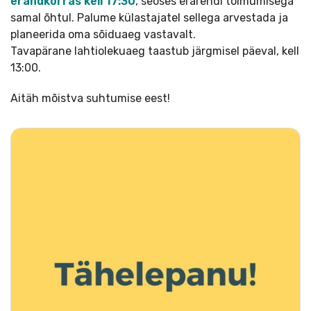
erandkorras kell 17:30
, seoses erarendi toimumisega
samal õhtul. Palume külastajatel sellega arvestada ja
planeerida oma sõiduaeg vastavalt.
Tavapärane lahtiolekuaeg taastub järgmisel päeval, kell
13:00.
Aitäh mõistva suhtumise eest!